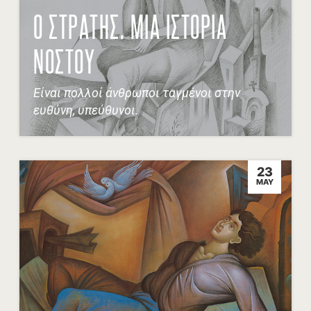
Ο ΣΤΡΑΤΗΣ. ΜΙΑ ΙΣΤΟΡΙΑ
ΝΟΣΤΟΥ
Είναι πολλοί άνθρωποι ταγμένοι στην
ευθύνη, υπεύθυνοι.
23
MAY