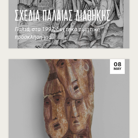
ΣΧΕΔΙΑ ΠΑΛΑΙΑΣ ΔΙΑΘΗΚΗΣ
Παλιά, στα 1997, δέχτηκα τιμητική
πρόσκληση γιά
08
MAY