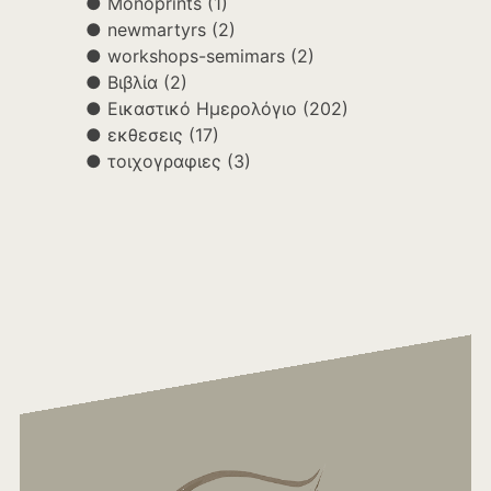
Monoprints
(1)
newmartyrs
(2)
workshops-semimars
(2)
Βιβλία
(2)
Εικαστικό Ημερολόγιο
(202)
εκθεσεις
(17)
τοιχογραφιες
(3)