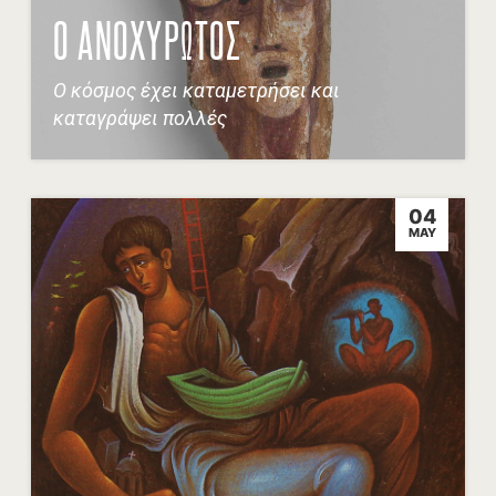
Ο ΑΝΟΧΥΡΩΤΟΣ
O κόσμος έχει καταμετρήσει και
καταγράψει πολλές
04
MAY