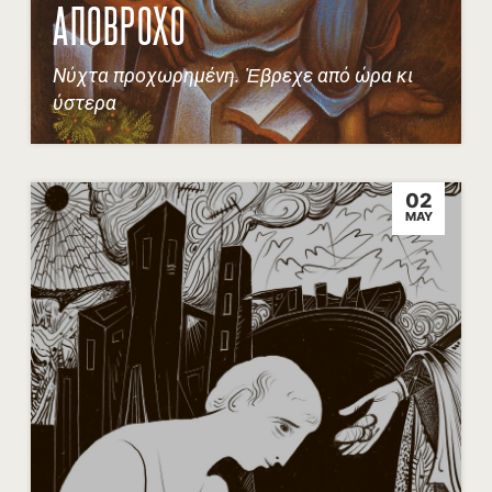
ΑΠΟΒΡΟΧΟ
Nύχτα προχωρημένη. Ἐβρεχε από ώρα κι
ύστερα
02
MAY