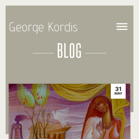
George Kordis
BLOG
31
MAY