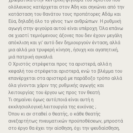
ολόλευκος κατέρχεται στον Άδη και σηκώνει από την
κατάσταση του θανάτου τους προπάτορες Αδάμ και
Εύα, δηλαδή όλο το γένος των ανθρώπων. Η ρυθμική
αγωγή στην φιγούρα αυτού είναι υπέροχη. Όλα επάνω
σε χιαστί τεμνόμενους άξονες που δεν έχουν μεγάλη
απόκλιση και γι’ αυτό δεν δημιουργούν ένταση, αλλά
μια αλλά μια τρυφερή κίνηση , ήσυχη και αγαπητική,
μιά πατρική αγκαλιά.
Ο Χριστός στρέφεται προς τα αριστερά, αλλά η
κεφαλή του στρέφεται αριστερά, ενώ το βλέμμα του
επανέρχεται στα αριστερά με παράδοξο τρόπο αλλά
όλα γίνονται χάριν της ρυθμικής αγωγής και
λειτουργίας του έργου ως προς τον θεατή.
Τι σημαίνει όμως αυτό;ποιά είναι αυτή η
εκκλησιολογική λειτουργία της εικόνας ;
Όπου κι αν σταθεί ο θεατής, ο κάθε θεατής
ανεξαρτήτως πνευματικών προϋποθέσεων, μπροστά
στο έργο θα έχει την αίσθηση, όχι την ψευδαίσθηση,