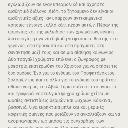
εγκλωβίζουν σε έναν υπερβολικό και άχρηστο
αισθητικό διάλογο. Διότι το ζητούμενο δεν είναι οι
αισθητικές αξίες -αν υπάρχουν αντικειμενικά
κάποιες τέτοιες-, αλλά κάτι πέραν αυτών. Πέραν της
αρμονίας και της μελωδίας των χρωμάτων, είναι η
λειτουργία, η αγωνία δηλαδή να φτάσει ο θεατής στο
γεγονός, στα πρόσωπα και στα πράγματα, στη
συνάντηση μαζί τους και σε μια αίσθηση κοινωνίας.
Δύο τσαγαλί χρώματα επιλέγει ο ζωγράφος με
μαεστρία εκατέρωθεν του Χριστού για να στήσει τις
δυο ομάδες. Ένα για το ένδυμα του Προφητάνακτος
Σολομώντος και το άλλο για το ένδυμα του πρώτου
αθώου νεκρού, του Άβελ. Γύρω από αυτό το ανοικτό
και τρυφερά, νοσταλγικό ψυχρό χρώμα χτίζει με
ωραίες αντιστίξεις θερμών και ψυχρών. Κόκκινα ,
βυσσινιά, λίγα εκρηκτικά μπλε και και μερικές
καφετιές σιέννες που μοιάζουν να αγκαλιάζουν και να
ακομπανιάρουν ως μπάσα τις συγχορδίες των
ενεργητικών χρωμάτων. Μια πανήγυρις χρωμάτων!