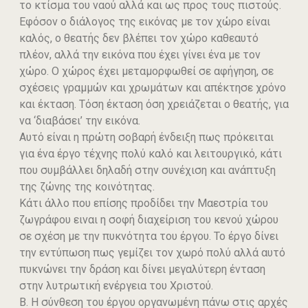
το κτίσμα του ναού αλλά και ως προς τους πιστούς.
Εφόσον ο διάλογος της εικόνας με τον χώρο είναι
καλός, ο θεατής δεν βλέπει τον χώρο καθεαυτό
πλέον, αλλά την εικόνα που έχει γίνει ένα με τον
χώρο. Ο χώρος έχει μεταμορφωθεί σε αφήγηση, σε
σχέσεις γραμμών και χρωμάτων και απέκτησε χρόνο
και έκταση. Τόση έκταση όση χρειάζεται ο θεατής, για
να ‘διαβάσει’ την εικόνα.
Αυτό είναι η πρώτη σοβαρή ένδειξη πως πρόκειται
για ένα έργο τέχνης πολύ καλό και λειτουργικό, κάτι
που συμβάλλει δηλαδή στην συνέχιση και ανάπτυξη
της ζώνης της κοινότητας.
Κάτι άλλο που επίσης προδίδει την Μαεστρία του
ζωγράφου ειναι η σοφή διαχείριση του κενού χώρου
σε σχέση με την πυκνότητα του έργου. Το έργο δίνει
την εντύπωση πως γεμίζει τον χωρό πολύ αλλά αυτό
πυκνώνει την δράση και δίνει μεγαλύτερη ένταση
στην λυτρωτική ενέργεια του Χριστού.
Β. Η σύνθεση του έργου οργανωμένη πάνω στις αρχές