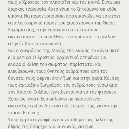
πως ο Χριστός τον πλησιάζει και τον κοιτά. Είναι μια
διαρκής παρουσία. Αυτό είναι το ζητούμενο σε κάθε
εικόνα. Να παροντοποιήσει όσα εικονίζει, να τα φέρει
στο λειτουργικό παρόν του χωρόχρονου της Θείας
Ευχαριστίας, στην «πραγματικότητα» όπου
συναντώνται το παρελθόν, το παρόν και το μέλλον
στην ἐν Χριστῷ κοινωνία.
Και ο ζωγράφος της Μονής της Χώρας το κάνει αυτό
εξαιρετικά. Ο Χριστός, αρχοντικά στημένος με
ελαφριά κλίση του σώματος, παρίσταται και
ελευθερώνει τους θνητούς ανθρώπους από τον
θάνατο, τους φέρνει στην ζωή και στην χαρά. Και δες
πως έφτιαξε ο ζωγράφος του ανθρώπους γύρω από
τον Χριστό. Ο Αδάμ τεντώνεται για να τον φτάσει ο
Χριστός, ενώ η Εύα απλώνει με περισσότερη
συστολή, σχεδόν διστακτικά, το χέρι της, για να την
πιάσει Εκείνος.
Υπέροχη καταγραφή όχι συναισθημάτων, αλλά της
δίψας της ύπαρξης για κοινωνία, για ζωή.