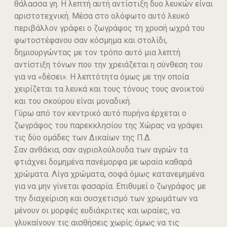
θάλασσα γη. Η λεπτή αυτή αντίστιξη δυο λευκών είναι
αριστοτεχνική. Μέσα στο ολόφωτο αυτό λευκό
περιβάλλον γράφει ο ζωγράφος τη χρυσή ωχρά του
φωτοστέφανου σαν κόσμημα και στολίδι,
δημιουργώντας με τον τρόπο αυτό μια λεπτή
αντίστιξη τόνων που την χρειάζεται η σύνθεση του
για να «δέσει». Η λεπτότητα όμως με την οποία
χειρίζεται τα λευκά και τους τόνους τους ανοικτού
και του σκούρου είναι μοναδική.
Γύρω από τον κεντρικό αυτό πυρήνα έρχεται ο
ζωγράφος του παρεκκλησίου της Χώρας να γράψει
τις δύο ομάδες των Δικαίων της Π.Δ.
Σαν ανθάκια, σαν αγριολούλουδα των αγρών τα
φτιάχνει δομημένα πανέμορφα με ωραία καθαρά
χρώματα. Λίγα χρώματα, σοφά όμως κατανεμημένα
για να μην γίνεται φασαρία. Επιθυμεί ο ζωγράφος με
την διαχείριση και συσχετισμό των χρωμάτων να
μένουν οι μορφές ευδιάκριτες και ωραίες, να
γλυκαίνουν τις αισθήσεις χωρίς όμως να τις