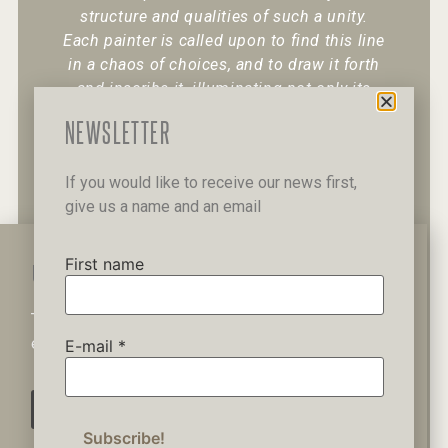
structure and qualities of such a unity.
Each painter is called upon to find this line
in a chaos of choices, and to draw it forth
and inscribe it, illuminating not only its
existence but also its character.
“
NEWSLETTER
If you would like to receive our news first,
give us a name and an email
+30 6947 049 950
12 Pipinou Str
Mail me
First name
WAIT A MINUTE...
This website uses cookies to ensure you get the best
Privacy Policy
experience on our website.
E-mail
*
AGREE
© 2019 George Kordis – All Rights
Reserved