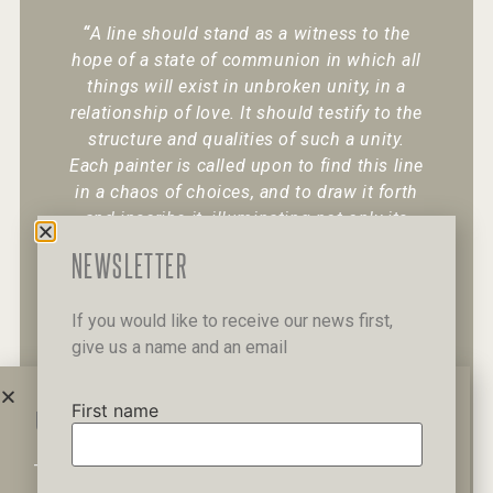
“
A line should stand as a witness to the
hope of a state of communion in which all
things will exist in unbroken unity, in a
relationship of love. It should testify to the
structure and qualities of such a unity.
Each painter is called upon to find this line
in a chaos of choices, and to draw it forth
and inscribe it, illuminating not only its
existence but also its character.
“
NEWSLETTER
If you would like to receive our news first,
give us a name and an email
+30 6947 049 950
12 Pipinou Str
Mail me
First name
WAIT A MINUTE...
This website uses cookies to ensure you get the best
Privacy Policy