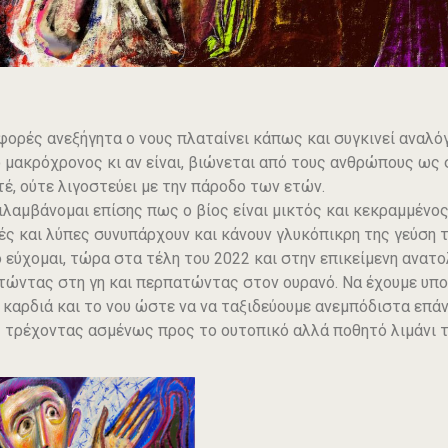
φορές ανεξήγητα ο νους πλαταίνει κάπως και συγκινεί αναλό
ο μακρόχρονος κι αν είναι, βιώνεται από τους ανθρώπους ως 
τέ, ούτε λιγοστεύει με την πάροδο των ετών.
ιλαμβάνομαι επίσης πως ο βίος είναι μικτός και κεκραμμένο
ρές και λύπες συνυπάρχουν και κάνουν γλυκόπικρη της γεύση 
ο εύχομαι, τώρα στα τέλη του 2022 και στην επικείμενη ανατο
τώντας στη γη και περπατώντας στον ουρανό. Να έχουμε υπο
 καρδιά και το νου ώστε να να ταξιδεύουμε ανεμπόδιστα επ
 τρέχοντας ασμένως προς το ουτοπικό αλλά ποθητό λιμάνι 