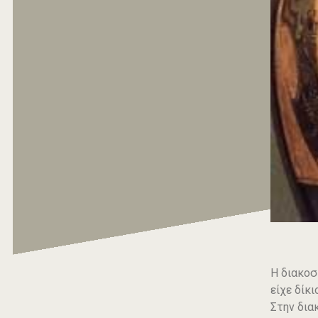
Η διακοσ
είχε δίκ
Στην δια