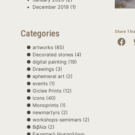
December 2019
(1)
Categories
Share Thi
artworks
(85)
Decorated stones
(4)
digital painting
(19)
Drawings
(3)
ephemeral art
(2)
events
(1)
Giclee Prints
(12)
icons
(40)
Monoprints
(1)
newmartyrs
(2)
workshops-semimars
(2)
Βιβλία
(2)
Εικαστικό Ημερολόγιο