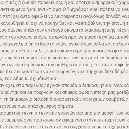
 φυτικής ή ζωικής πρόελευσης ή και στοιχεία άμορφικού χαρα
α αντικείμενο ή και ένα κτίσμα. Ο ζωγράφος εκεί πρέπει να ενε
το πετύχει αυτό οφείλει να λειτουργήσει αναλόγως δηλαδή να 
ακολουθήσει κι όχι να προηγηθεί και να επιβάλλει την άποψή τ
υς αιώνες υπάρχουν υπέροχα δείγματα διακοσμητικής τέχνη
ούς του κόσμου επάνω σε εργόχειρα, σε μικροτεχνήματα, καθ
, σε μεγαλειώδη κτίσματα ναών, ανακτόρων αλλά και απλών 
 πως οι παλαιοί πολιτισμοί ευκολότερα μπορούσαν να φτάσου
, ίσως γιατί οι μαστόροι εκείνων των εποχών δεν διεκδικούσα
υν την εξωτερίκευση των αισθημάτων τους και των απόψεών
ς ήταν ευκολότερο να λειτουργούν, να υπάρχουν δηλαδή μέσ
, τον Δήμο κι όχι ιδιωτικά.
αν εχει, στο παρελθόν έγιναν σπουδαία διακοσμητικά. Μερικ
οιούνται και λειτουργούν και σήμερα αφού η εποχή μας μοιάζ
, τη δημιουργία δηλαδή διακοσμητικών στοιχείων συμβατών μ
εχτούμε πως υπάρχει υφος σήμερα.
κοσμητική τέχνη ο τεχνίτης εκκινώντας απο μια μορφή του κ
μεταμορφώσεις προχωρεί σε αφαίρεση στοχείων περιττών κα
ί να χωρέσει στο στοιχείο και να συγχωρήσει με το σχήμα κα