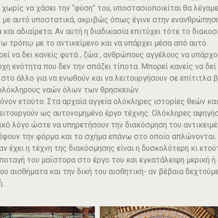
, χωρίς να χάσει την “φύση” του, υποστασιοποιείται θα λέγαμ
 με αυτό υποστατικά, ακριβώς όπως έγινε στην ενανθρώπηση
 και αδιαίρετα. Αν αυτή η διαδικασία επιτύχει τότε το διακοσ
ω τρόπῳ με το αντικείμενο και να υπάρχει μέσα από αυτό.
ρεί να δει κανείς φυτά , ζώα , ανθρώπους αγγέλους να υπάρ
οχη ενότητα που δεν την σπάζει τίποτα. Μπορεί κανείς να δε
 στο άλλο για να ενωθούν και να λειτουργήσουν σε επίτιτλα 
ολόκληρους ναών όλων των θρησκειών.
όνον ετούτο. Στα αρχαία αγγεία ολόκληρες ιστορίες θεών κ
λειτουργούν ως αυτονομημένο έργο τέχνης. Ολόκληρες αφηγή
ικὀ λόγο ώστε να υπηρετήσουν την διακόσμηση του αντικειμέ
φουν την φόρμα και το σχήμα επάνω στο οποίο απλώνονται.
αν έχει η τέχνη της διακόσμησης είναι η δυσκολότερη κι ετού
ποταγή του μαΐστορα στο έργο του και εγκατάλειψη μερική ή 
του αισθήματα και την δική του αισθητική- αν βέβαια δεχτούμ
ή.