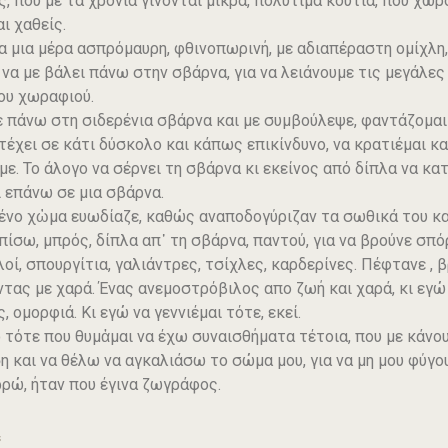
ς, που με τα χρόνια γίνονται μικρά, πολύτιμα κουτιά, που χωρ
ι χαθείς.
α μια μέρα ασπρόμαυρη, φθινοπωρινή, με αδιαπέραστη ομίχλη,
να με βάλει πάνω στην σβάρνα, για να λειάνουμε τις μεγάλ
ου χωραφιού.
 πάνω στη σιδερένια σβάρνα και με συμβούλεψε, φαντάζομαι 
τέχει σε κάτι δύσκολο και κάπως επικίνδυνο, να κρατιέμαι κ
με. Το άλογο να σέρνει τη σβάρνα κι εκείνος από δίπλα να κατε
ι επάνω σε μια σβάρνα.
ένο χὠμα ευωδίαζε, καθώς αναποδογύριζαν τα σωθικά του και
πίσω, μπρός, δίπλα απ᾽ τη σβάρνα, παντού, για να βρούνε σπό
οί, σπουργίτια, γαλιάντρες, τσίχλες, καρδερίνες. Πέφτανε , 
ντας με χαρά. Ένας ανεμοστρόβιλος απο ζωή και χαρά, κι εγώ
 ομορφιά. Κι εγώ να γεννιέμαι τότε, εκεί.
ό τότε που θυμἀμαι να έχω συναισθήματα τέτοια, που με κάνο
η και να θέλω να αγκαλιάσω το σώμα μου, για να μη μου φύγο
ρρώ, ήταν που έγινα ζωγράφος.
s