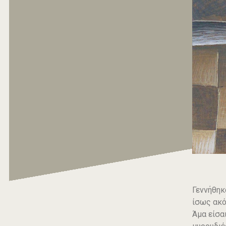
Γεννήθηκ
ίσως ακό
Άμα είσα