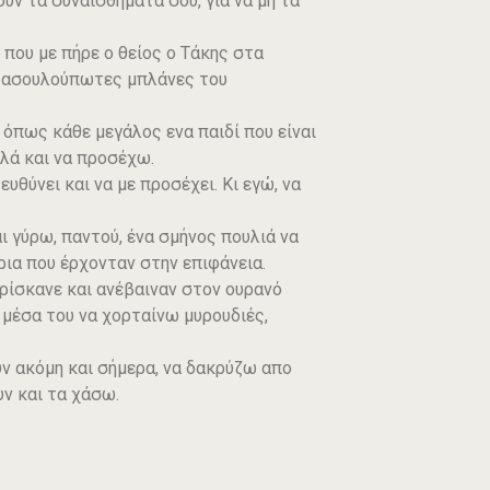
ούν τα συναισθήματά σου, για να μη τα
 που με πήρε ο θείος ο Τάκης στα
ες ασουλούπωτες μπλάνες του
όπως κάθε μεγάλος ενα παιδί που είναι
αλά και να προσέχω.
υθύνει και να με προσέχει. Κι εγώ, να
 γύρω, παντού, ένα σμήνος πουλιά να
ρια που έρχονταν στην επιφάνεια.
βρίσκανε και ανέβαιναν στον ουρανό
 μέσα του να χορταίνω μυρουδιές,
υν ακόμη και σήμερα, να δακρύζω απο
υν και τα χάσω.