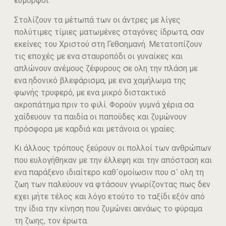
εύμορφοι.
Στολίζουν τα μέτωπά των οι άντρες με λίγες
πολύτιμες τίμιες ματωμένες σταγόνες ίδρωτα, σαν
εκείνες του Χριστού στη Γεθσημανή. Μετατοπίζουν
τις εποχές με ενα σταυροπόδι οι γυναίκες και
απλώνουν ανέμους ζέφυρους σε ολη την πλάση με
ενα ηδονικό βλεφάρισμα, με ενα χαμήλωμα της
φωνής τρυφερό, με ενα μικρό διστακτικό
ακροπάτημα πριν το φιλί. Φορούν γυμνά χέρια σα
χαίδευουν τα παιδία οι παπούδες και ζυμώνουν
πρόσφορα με καρδιά και μετάνοια οι γραίες.
Κι άλλους τρόπους ξεύρουν οι πολλοί των ανθρώπων
που ευλογήθηκαν με την έλλεψη και την απόσταση και
ενα παράξενο ιδιαίτερο καθ᾽ομοίωσιν που σ᾽ ολη τη
ζωη των παλεύουν να φτάσουν γνωρίζοντας πως δεν
εχει μήτε τέλος και λόγο ετούτο το ταξίδι εξόν από
την ίδια την κίνηση που ζυμώνει αενάως το φύραμα
τη ζωης, τον έρωτα.