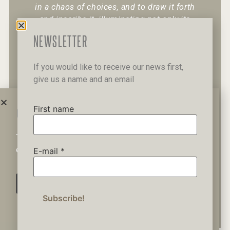
in a chaos of choices, and to draw it forth
and inscribe it, illuminating not only its
existence but also its character.
“
NEWSLETTER
If you would like to receive our news first,
give us a name and an email
+30 6947 049 950
12 Pipinou Str
Mail me
First name
WAIT A MINUTE...
This website uses cookies to ensure you get the best
Privacy Policy
experience on our website.
E-mail
*
AGREE
© 2019 George Kordis – All Rights
Reserved