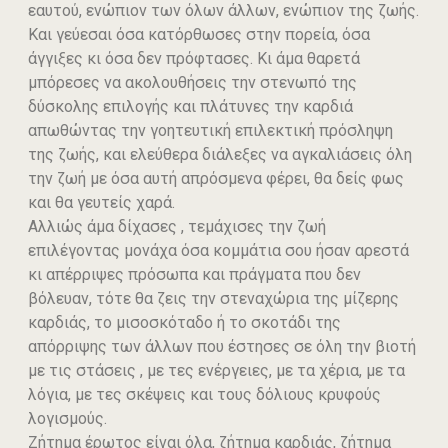
εαυτού, ενώπιον των όλων άλλων, ενώπιον της ζωής.
Και γεύεσαι όσα κατόρθωσες στην πορεία, όσα
άγγιξες κι όσα δεν πρόφτασες. Κι άμα θαρετά
μπόρεσες να ακολουθήσεις την στενωπό της
δύσκολης επιλογής και πλάτυνες την καρδιά
απωθώντας την γοητευτική επιλεκτική πρόσληψη
της ζωής, και ελεύθερα διάλεξες να αγκαλιάσεις όλη
την ζωή με όσα αυτή απρόσμενα φέρει, θα δείς φως
και θα γευτείς χαρά.
Αλλιώς άμα δίχασες , τεμάχισες την ζωή
επιλέγοντας μονάχα όσα κομμάτια σου ήσαν αρεστά
κι απέρριψες πρόσωπα και πράγματα που δεν
βόλευαν, τότε θα ζεις την στεναχώρια της μίζερης
καρδιάς, το μισοσκόταδο ή το σκοτάδι της
απόρριψης των άλλων που έστησες σε όλη την βιοτή
με τις στάσεις , με τες ενέργειες, με τα χέρια, με τα
λόγια, με τες σκέψεις και τους δόλιους κρυφούς
λογισμούς.
Ζήτημα έρωτος είναι όλα, ζήτημα καρδιάς, ζήτημα