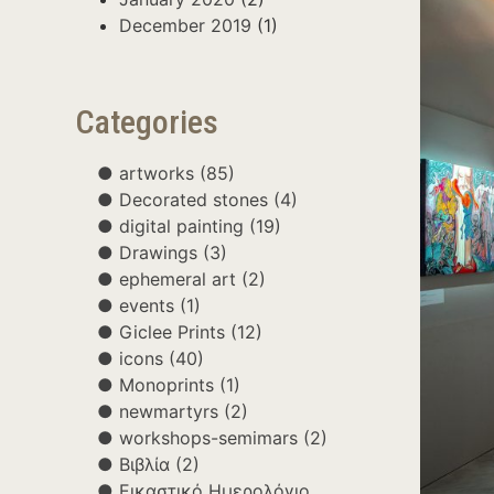
December 2019
(1)
Categories
artworks
(85)
Decorated stones
(4)
digital painting
(19)
Drawings
(3)
ephemeral art
(2)
events
(1)
Giclee Prints
(12)
icons
(40)
Monoprints
(1)
newmartyrs
(2)
workshops-semimars
(2)
Βιβλία
(2)
Εικαστικό Ημερολόγιο