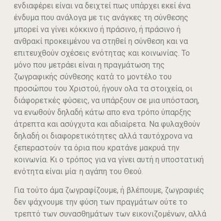
ενδιαφέρει είναι να δειχτεί πως υπἀρχει εκεί ένα
ένδυμα που ανάλογα με τις ανάγκες τη σύνθεσης
μπορεί να γίνει κόκκινο ή πράσινο, ή πράσινο ή
ανθρακί προκειμένου να στηθεί η σύνθεση και να
επιτευχθούν σχέσεις ενότητας και κοινωνίας. Το
μόνο που μετράει είναι η πραγμάτωση της
ζωγραφικής σύνθεσης κατἀ το μοντέλο του
προσώπου του Χριστού, ήγουν ολα τα στοιχεία, οι
διάφορετκές φύσεις, να υπάρξουν σε μια υπόσταση,
να ενωθούν δηλαδή κάτω απο ενα τρόπο ύπαρξης
άτρεπτα και ασύγχυτα και αδιαίρετα. Να φυλαχθούν
δηλαδή οι διαφορετικότητες αλλά ταυτόχρονα να
ξεπεραστούν τα όρια που κρατάνε μακρυά την
κοινωνία. Κι ο τρόπος για να γίνει αυτή η υποστατική
ενότητα είναι μία· η αγάπη του Θεού.
Για τούτο άμα ζωγραφίζουμε, ή βλέπουμε, ζωγραφιές
δεν ψάχνουμε την φύση των πραγμάτων ούτε το
τρεπτό των συνασθημάτων των εικονιζομένων, αλλά