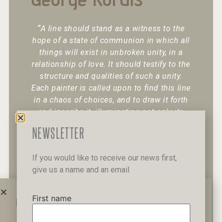
“
A line should stand as a witness to the
hope of a state of communion in which all
things will exist in unbroken unity, in a
relationship of love. It should testify to the
structure and qualities of such a unity.
Each painter is called upon to find this line
in a chaos of choices, and to draw it forth
and inscribe it, illuminating not only its
existence but also its character.
“
NEWSLETTER
If you would like to receive our news first,
give us a name and an email
+30 6947 049 950
12 Pipinou Str
Mail me
First name
WAIT A MINUTE...